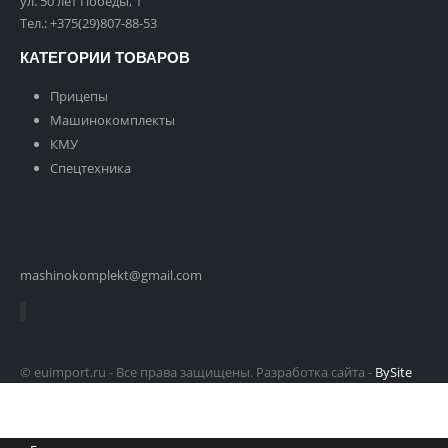
ул. 50 лет Победы, 1
Тел.:
+375(29)807-88-53
КАТЕГОРИИ ТОВАРОВ
Прицепы
Машинокомплекты
КМУ
Спецтехника
mashinokomplekt@gmail.com
© euimport.ru - Все права защищены. Разработка сайта -
BySite