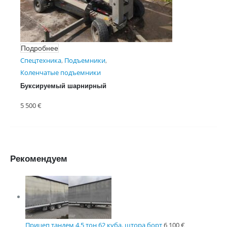
Подробнее
Спецтехника
,
Подъемники
,
Коленчатые подъемники
Буксируемый шарнирный
подъемник Euro Access
5 500
€
Magerd
Рекомендуем
Прицеп тандем 4.5 тон 62 куба. штора борт
6 100
€