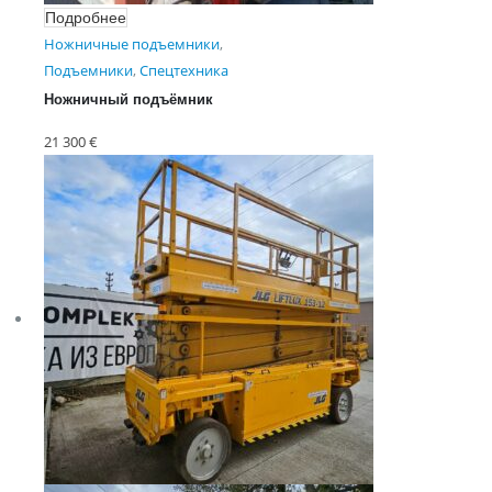
Подробнее
Ножничные подъемники
,
Подъемники
,
Спецтехника
Hожничный пoдъёмник
SКYJAСК SJ6832 RT
21 300
€